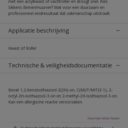
met een acrylkwast of vachtroller en droogt snel. Kies
Sikkens Binnenmuurverf Mat voor een duurzaam en
professioneel eindresultaat dat vakmanschap uitstraalt.
Applicatie beschrijving
Kwast of Roller
Technische & veiligheidsdocumentatie
Bevat 1,2-benzisothiazool-3(2H)-on, C(M)IT/MIT(3-1), 2-
octyl-2H-isothiazool-3-on en 2-methyl-2H-isothiazool-3-on.
Kan een allergische reactie veroorzaken.
Download Adobe Reader
Technisch Informatieblad Binnenmuurverf Mat (PDF)