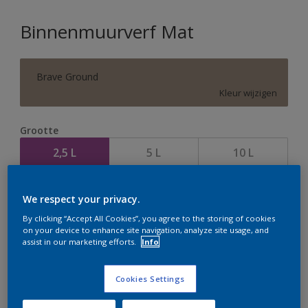
Binnenmuurverf Mat
Brave Ground
Kleur wijzigen
Grootte
2,5 L
5 L
10 L
Aantal
Verfcalculator
We respect your privacy.
Bereken
By clicking “Accept All Cookies”, you agree to the storing of cookies
on your device to enhance site navigation, analyze site usage, and
assist in our marketing efforts.
Info
Op dit moment is het niet mogelijk dit product online
Cookies Settings
te bestellen. Houd de website in de gaten, we werken
er hard aan om de voorraad aan te vullen.