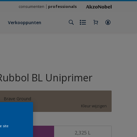
consumenten
professionals
Verkooppunten
Rubbol BL Uniprimer
Brave Ground
Kleur wijzigen
rootte
e site
1 L
2,325 L