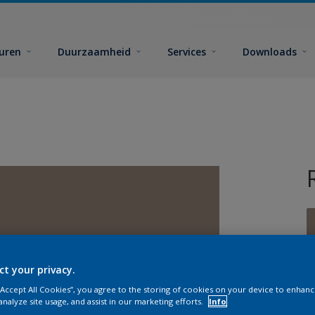
euren
Duurzaamheid
Services
Downloads
ct your privacy.
G
 “Accept All Cookies”, you agree to the storing of cookies on your device to enhanc
analyze site usage, and assist in our marketing efforts.
Info