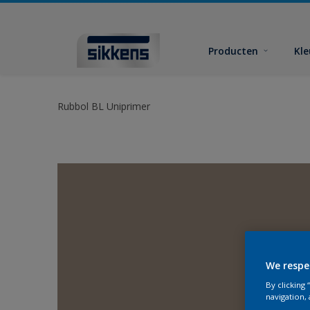
Producten
Kl
Rubbol BL Uniprimer
We respe
By clicking
navigation, 