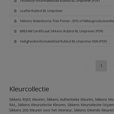
Technisch Informatieblad Rubbol BL Uniprimer (PDF)
Leaflet Rubbol BL Uniprimer
Sikkens Waterborne Trim Primer - EPD of Milieuproductverkla
BREEAM Ceritificaat Sikkens Rubbol BL Uniprimer (PDF)
Veiligheidsinformatieblad Rubbol BL Uniprimer N00 (PDF)
1
Kleurcollectie
Sikkens RIJKS Kleuren, Sikkens Authentieke Kleuren, Sikkens Mo
RAL, Sikkens Kleurselectie Kleuren, Sikkens Kleurselectie Grijze
Sikkens 200 Kleuren voor het Interieur, Sikkens Erkende Kleuren 