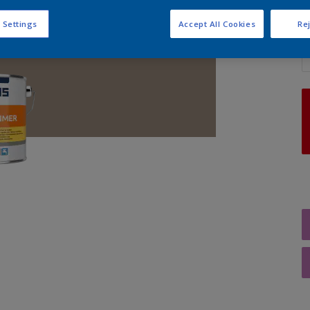
 Settings
Accept All Cookies
Rej
A