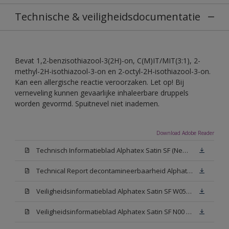
Technische & veiligheidsdocumentatie
Bevat 1,2-benzisothiazool-3(2H)-on, C(M)IT/MIT(3:1), 2-
methyl-2H-isothiazool-3-on en 2-octyl-2H-isothiazool-3-on.
Kan een allergische reactie veroorzaken. Let op! Bij
verneveling kunnen gevaarlijke inhaleerbare druppels
worden gevormd. Spuitnevel niet inademen.
Download Adobe Reader
Technisch Informatieblad Alphatex Satin SF (New Livery) (PDF)
Technical Report decontamineerbaarheid Alphatex Satin SF
Veiligheidsinformatieblad Alphatex Satin SF W05 (MSDS)
Veiligheidsinformatieblad Alphatex Satin SF N00 (MSDS)