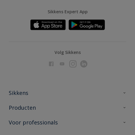
Sikkens Expert App
Volg Sikkens
Sikkens
Over Sikkens
Producten
AkzoNobel
Producten voor binnen
Voor professionals
Duurzaamheid
Producten voor buiten
Veelgestelde vragen
Advies & service