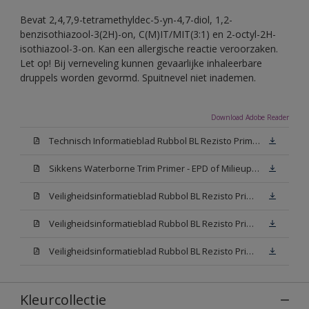
Bevat 2,4,7,9-tetramethyldec-5-yn-4,7-diol, 1,2-
benzisothiazool-3(2H)-on, C(M)IT/MIT(3:1) en 2-octyl-2H-
isothiazool-3-on. Kan een allergische reactie veroorzaken.
Let op! Bij verneveling kunnen gevaarlijke inhaleerbare
druppels worden gevormd. Spuitnevel niet inademen.
Download Adobe Reader
Technisch Informatieblad Rubbol BL Rezisto Primer (New Livery) (PDF)
Sikkens Waterborne Trim Primer - EPD of Milieuproductverklaring
Veiligheidsinformatieblad Rubbol BL Rezisto Primer N00 (MSDS)
Veiligheidsinformatieblad Rubbol BL Rezisto Primer White (MSDS)
Veiligheidsinformatieblad Rubbol BL Rezisto Primer W05 (MSDS)
Kleurcollectie