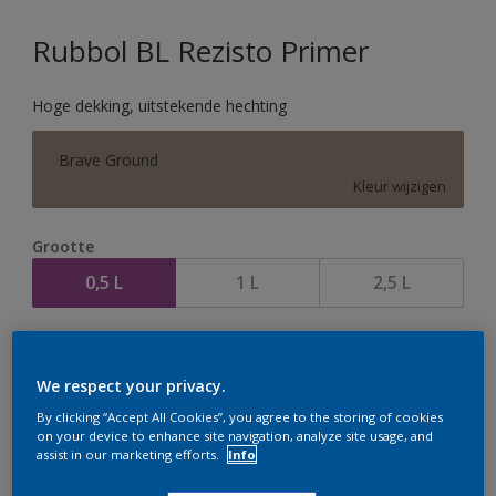
Rubbol BL Rezisto Primer
Hoge dekking, uitstekende hechting
Brave Ground
Kleur wijzigen
Grootte
0,5 L
1 L
2,5 L
Aantal
We respect your privacy.
By clicking “Accept All Cookies”, you agree to the storing of cookies
on your device to enhance site navigation, analyze site usage, and
assist in our marketing efforts.
Info
Op dit moment is het niet mogelijk dit product online
te bestellen. Houd de website in de gaten, we werken