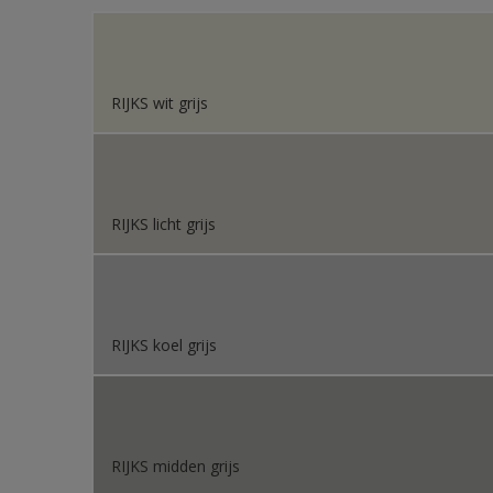
Sikkens 200 Kleuren vo
Sikkens Erkende Kleure
RIJKS wit grijs
Sikkens Van Gogh Colle
Sikkens Colour Future
Sikkens Colour Future
RIJKS licht grijs
Sikkens Colour Future
Sikkens Colour Future
RIJKS koel grijs
RIJKS midden grijs