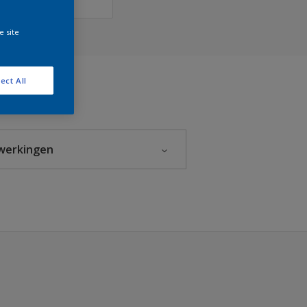
e site
ect All
werkingen
Glanzend
Halfglans
Hoogglans
Mat
Zijdeglans