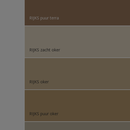
RIJKS puur terra
RIJKS zacht oker
RIJKS oker
RIJKS puur oker