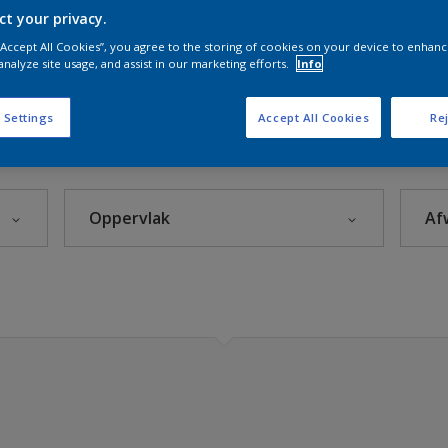
n
ct your privacy.
 “Accept All Cookies”, you agree to the storing of cookies on your device to enhanc
analyze site usage, and assist in our marketing efforts.
Info
 Settings
Accept All Cookies
Rej
euren
eke Kleuren
Oppervlak
Af
Beton
leuren
Hout
rijzen
Kunststof
itten
Metaal
Steenachtig
org