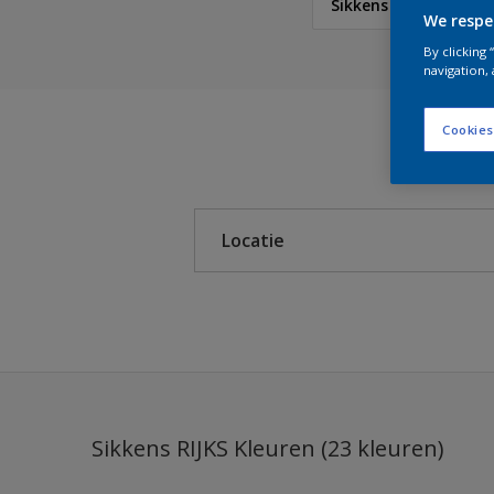
Sikkens RIJKS Kleure
We respe
By clicking
Sikkens
navigation, 
Sikkens RIJKS Kleuren
Cookies
Sikkens Authentieke Kl
Sikkens Modern Klassi
Locatie
Sikkens 5051
Sikkens ACC naar RAL
Binnen
Sikkens Kleurselectie K
Buiten
Sikkens Kleurselectie G
Sikkens Kleurselectie W
Sikkens RIJKS Kleuren (23 kleuren)
Sikkens Gezondheidsz