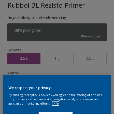
Rubbol BL Rezisto Primer
Hoge dekking, uitstekende hechting
RIJKS puur groen
Kleur wijzigen
Grootte
0,5 L
1 L
2,5 L
Aantal
We respect your privacy.
By clicking “Accept All Cookies”, you agree to the storing of cookies
on your device to enhance site navigation, analyze site usage, and
Op dit moment is het niet mogelijk dit product online
assist in our marketing efforts.
Info
te bestellen. Houd de website in de gaten, we werken
er hard aan om de voorraad aan te vullen.