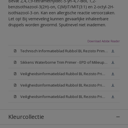
Bevat 2,4,7,9-tetramethyldec-5-yn-4,7-diol, 1,2-
benzisothiazool-3(2H)-on, C(M)IT/MIT(3:1) en 2-octyl-2H-
isothiazool-3-on. Kan een allergische reactie veroorzaken.
Let op! Bij verneveling kunnen gevaarlijke inhaleerbare
druppels worden gevormd. Spuitnevel niet inademen.
Download Adobe Reader
Technisch Informatieblad Rubbol BL Rezisto Primer (New Livery) (PDF)
Sikkens Waterborne Trim Primer - EPD of Milieuproductverklaring
Veiligheidsinformatieblad Rubbol BL Rezisto Primer N00 (MSDS)
Veiligheidsinformatieblad Rubbol BL Rezisto Primer White (MSDS)
Veiligheidsinformatieblad Rubbol BL Rezisto Primer W05 (MSDS)
Kleurcollectie