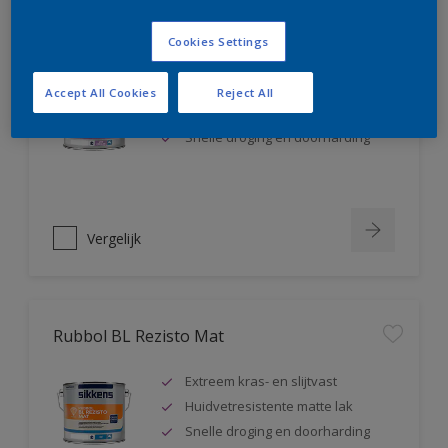
Rubbol BL Rezisto Satin
Cookies Settings
Extreem kras- en slijtvast
Accept All Cookies
Reject All
Huidvetresistente zijdeglanslak
Snelle droging en doorharding
Vergelijk
Rubbol BL Rezisto Mat
Extreem kras- en slijtvast
Huidvetresistente matte lak
Snelle droging en doorharding