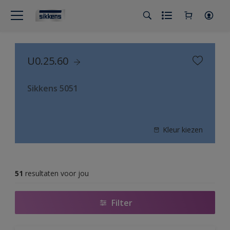
U0.25.60
Sikkens 5051
Kleur kiezen
51
resultaten voor jou
Filter