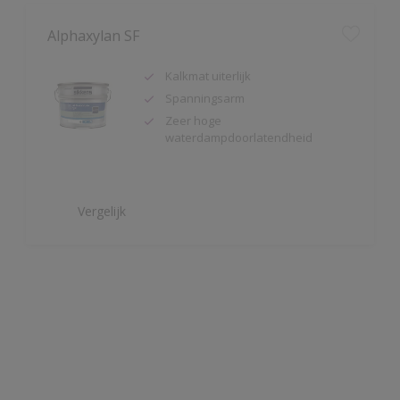
Kalkmat uiterlijk
Spanningsarm
Zeer hoge
waterdampdoorlatendheid
Vergelijk
Alphatex Satin SF
Uitstekende dekkracht
Zijdeglans muurverf
Zeer schrobvast (Klasse 1 volgens
DIN EN 13300)