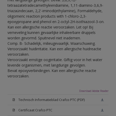
tetraazatetradecamethyleendiamine, 1,11-diamino-3,6,9-
triazaündecaan, 2,2'-iminodi(ethylamine), Formaldehyde,
oligomeric reaction products with 1-chloro-2,3-
epoxypropane and phenol en 2-octyl-2H-isothiazool-3-on.
Kan een allergische reactie veroorzaken. Let op! Bij
verneveling kunnen gevaarlijke inhaleerbare druppels
worden gevormd. Spuitnevel niet inademen.
Comp. B- Schadelijk, milieugevaarlijk. Waarschuwing.
Veroorzaakt huidirritatie. Kan een allergische huidreactie
veroorzaken.
Veroorzaakt ernstige oogirritatie. Giftig voor in het water
levende organismen, met langdurige gevolgen.
Bevat epoxyverbindingen. Kan een allergische reactie
veroorzaken.
Download Adobe Reader
Technisch Informatieblad Crafco PTC (PDF)
Certificaat Crafco PTC