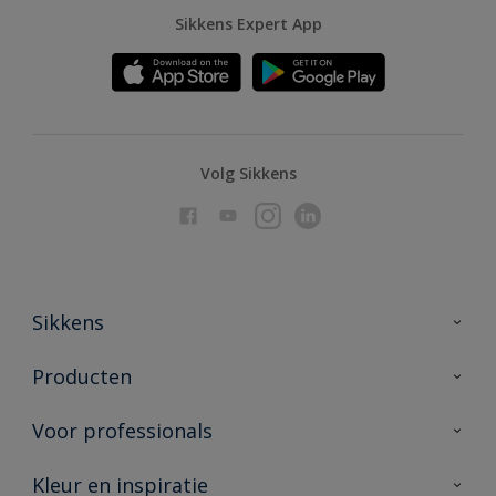
Sikkens Expert App
Volg Sikkens
Sikkens
Over Sikkens
Producten
AkzoNobel
Producten voor binnen
Voor professionals
Duurzaamheid
Producten voor buiten
Veelgestelde vragen
Advies & service
Kleur en inspiratie
Vind je verkooppunt