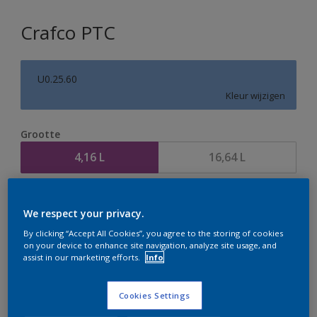
Crafco PTC
U0.25.60
Kleur wijzigen
Grootte
4,16 L
16,64 L
Aantal
Verfcalculator
We respect your privacy.
Bereken
By clicking “Accept All Cookies”, you agree to the storing of cookies
on your device to enhance site navigation, analyze site usage, and
assist in our marketing efforts.
Info
Op dit moment is het niet mogelijk dit product online
te bestellen. Houd de website in de gaten, we werken
Cookies Settings
er hard aan om de voorraad aan te vullen.