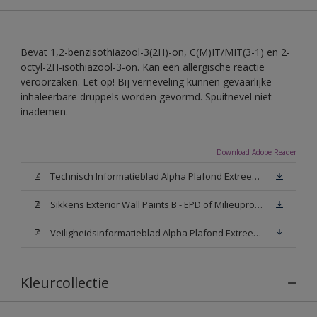
Bevat 1,2-benzisothiazool-3(2H)-on, C(M)IT/MIT(3-1) en 2-
octyl-2H-isothiazool-3-on. Kan een allergische reactie
veroorzaken. Let op! Bij verneveling kunnen gevaarlijke
inhaleerbare druppels worden gevormd. Spuitnevel niet
inademen.
Download Adobe Reader
Technisch Informatieblad Alpha Plafond Extreem Mat (PDF)
Sikkens Exterior Wall Paints B - EPD of Milieuproductverklaring
Veiligheidsinformatieblad Alpha Plafond Extreem Mat White W05 (MSDS)
Kleurcollectie