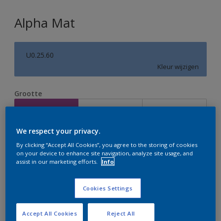
Alpha Mat
U0.25.60
Kleur wijzigen
Grootte
2,5 L
5 L
10 L
We respect your privacy.
Aantal
Verfcalculator
By clicking “Accept All Cookies”, you agree to the storing of cookies
on your device to enhance site navigation, analyze site usage, and
Bereken
assist in our marketing efforts.
Info
Cookies Settings
Op dit moment is het niet mogelijk dit product online
te bestellen. Houd de website in de gaten, we werken
er hard aan om de voorraad aan te vullen.
Accept All Cookies
Reject All