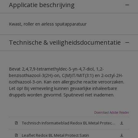
Applicatie beschrijving
Kwast, roller en airless spuitapparatuur
Technische & veiligheidsdocumentatie
Bevat 2,4,7,9-tetramethyldec-5-yn-4,7-diol, 1,2-
benzisothiazool-3(2H)-on, C(M)IT/MIT(3:1) en 2-octyl-2H-
isothiazool-3-on. Kan een allergische reactie veroorzaken.
Let op! Bij verneveling kunnen gevaarlijke inhaleerbare
druppels worden gevormd. Spuitnevel niet inademen.
Download Adobe Reader
Technisch Informatieblad Redox BL Metal Protect (PDF)
Leaflet Redox BL Metal Protect Satin