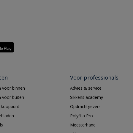
ten
Voor professionals
 voor binnen
Advies & service
 voor buiten
Sikkens academy
erkooppunt
Opdrachtgevers
ebladen
Polyfilla Pro
ds
Meesterhand