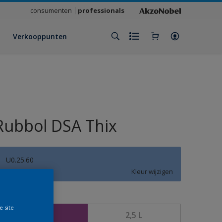
consumenten
professionals
Verkooppunten
Rubbol DSA Thix
U0.25.60
Kleur wijzigen
rootte
e site
1 L
2,5 L