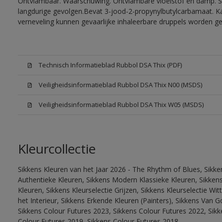
Ontvlambaar. Waarschuwing. Ontvlambare vloeistof en damp. Sc
langdurige gevolgen.Bevat 3-jood-2-propynylbutylcarbamaat. Kan
verneveling kunnen gevaarlijke inhaleerbare druppels worden g
Technisch Informatieblad Rubbol DSA Thix (PDF)
Veiligheidsinformatieblad Rubbol DSA Thix N00 (MSDS)
Veiligheidsinformatieblad Rubbol DSA Thix W05 (MSDS)
Kleurcollectie
Sikkens Kleuren van het Jaar 2026 - The Rhythm of Blues, Sikke
Authentieke Kleuren, Sikkens Modern Klassieke Kleuren, Sikkens
Kleuren, Sikkens Kleurselectie Grijzen, Sikkens Kleurselectie W
het Interieur, Sikkens Erkende Kleuren (Painters), Sikkens Van G
Sikkens Colour Futures 2023, Sikkens Colour Futures 2022, Sikk
Colour Futures 2019, Sikkens Colour Futures 2018