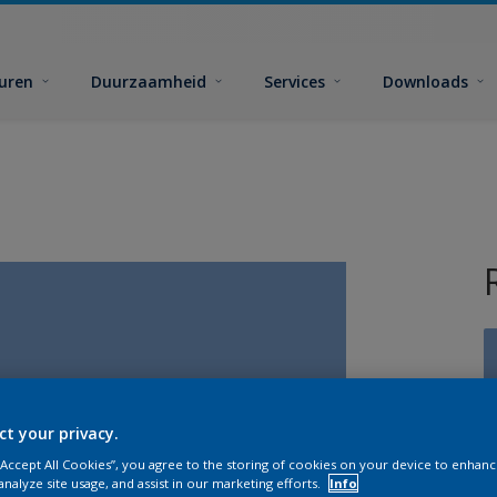
euren
Duurzaamheid
Services
Downloads
ct your privacy.
G
 “Accept All Cookies”, you agree to the storing of cookies on your device to enhanc
analyze site usage, and assist in our marketing efforts.
Info