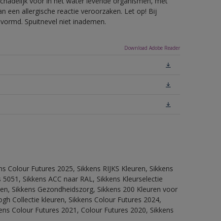
hadelijk voor in het water levende organismen, met
 een allergische reactie veroorzaken. Let op! Bij
evormd. Spuitnevel niet inademen.
Download Adobe Reader
ns Colour Futures 2025, Sikkens RIJKS Kleuren, Sikkens
 5051, Sikkens ACC naar RAL, Sikkens Kleurselectie
itten, Sikkens Gezondheidszorg, Sikkens 200 Kleuren voor
ogh Collectie kleuren, Sikkens Colour Futures 2024,
ens Colour Futures 2021, Colour Futures 2020, Sikkens