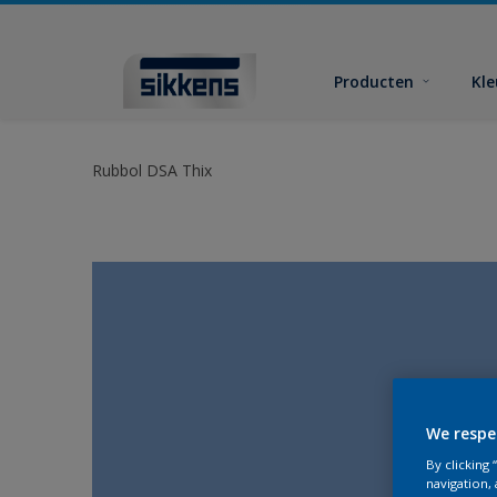
Producten
Kl
Rubbol DSA Thix
We respe
By clicking
navigation, 