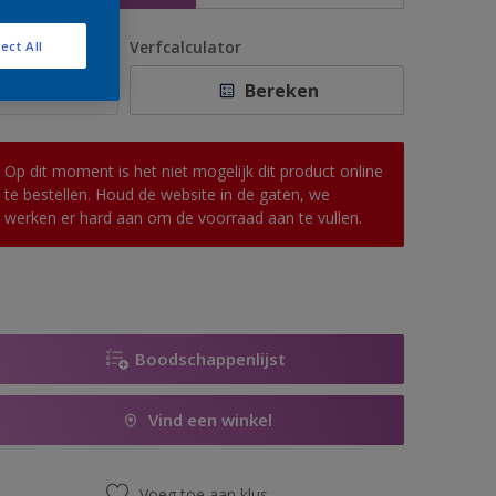
antal
Verfcalculator
ect All
Bereken
Op dit moment is het niet mogelijk dit product online
te bestellen. Houd de website in de gaten, we
werken er hard aan om de voorraad aan te vullen.
Boodschappenlijst
Vind een winkel
Voeg toe aan klus