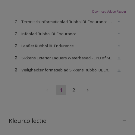
Download Adobe Reader
Technisch Informatieblad Rubbol BL Endurance HG (PDF)
Infoblad Rubbol BL Endurance
Leaflet Rubbol BL Endurance
Sikkens Exterior Laquers Waterbased - EPD of Milieuproductverklaring
Veiligheidsinformatieblad Sikkens Rubbol BL Endurance High Gloss N00 (MSDS)
1
2
Kleurcollectie