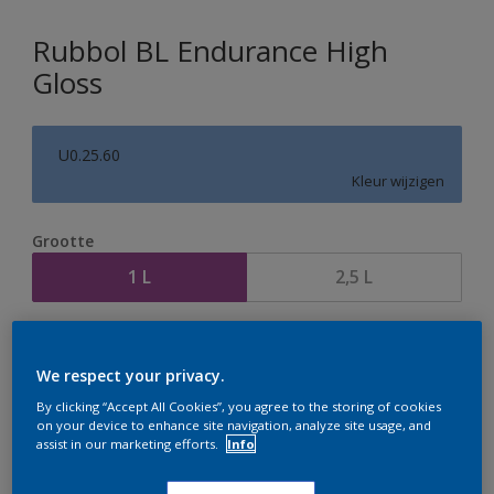
Rubbol BL Endurance High
Gloss
U0.25.60
Kleur wijzigen
Grootte
1 L
2,5 L
Aantal
Verfcalculator
We respect your privacy.
Bereken
By clicking “Accept All Cookies”, you agree to the storing of cookies
on your device to enhance site navigation, analyze site usage, and
assist in our marketing efforts.
Info
Op dit moment is het niet mogelijk dit product online
te bestellen. Houd de website in de gaten, we werken