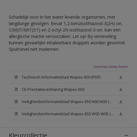
Schadelijk voor in het water levende organismen, met
langdurige gevolgen. Bevat 1,2-benzisothiazool-3(2H)-on,
C(M)IT/MIT(3:1) en 2-octyl-2H-isothiazool-3-on. Kan een
allergische reactie veroorzaken. Let op! Bij verneveling
kunnen gevaarlijke inhaleerbare druppels worden gevormd.
Spuitnevel niet inademen.
Download Adobe Reader
Technisch Informatieblad Wapex 650 (PDF)
CE-Prestatieverklaring Wapex 650
Veiligheidsinformatieblad Wapex 650 N00 N00 (MSDS)
Veiligheidsinformatieblad Wapex 650 W05 W05 (MSDS)
Kleurcollectie