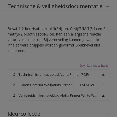
Technische & veiligheidsdocumentatie
Bevat 1,2-benzisothiazool-3(2H)-on, C(M)IT/MIT(3:1) en 2-
methyl-2H-isothiazool-3-on. Kan een allergische reactie
veroorzaken. Let op! Bij verneveling kunnen gevaarlijke
inhaleerbare druppels worden gevormd. Spuitnevel niet
inademen.
Download Adobe Reader
Technisch Informatieblad Alpha Primer (PDF)
Sikkens Interior Wallpaints Primer - EPD of Milieuproductverklaring
Veiligheidsinformatieblad Alpha Primer White W05 (MSDS)
Kleurcollectie