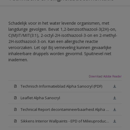
Schadelijk voor in het water levende organismen, met
langdurige gevolgen. Bevat 1,2-benzisothiazool-3(2H)-on,
C(M)IT/MIT(3:1), 2-octyl-2H-isothiazool-3-on en 2-methyl-
2H-isothiazool-3-on. Kan een allergische reactie
veroorzaken. Let op! Bij verneveling kunnen gevaarlijke
inhaleerbare druppels worden gevormd. Spuitnevel niet
inademen.
Download Adobe Reader
Technisch Informatieblad Alpha Sanocryl (PDF)
Leaflet Alpha Sanocryl
Technical Report decontamineerbaarheid Alpha Sanocryl
Sikkens Interior Wallpaints - EPD of Milieuproductverklaring