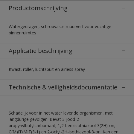
Productomschrijving
Watergedragen, schrobvaste muurverf voor vochtige
binnenruimtes
Applicatie beschrijving
Kwast, roller, luchtspuit en airless spray
Technische & veiligheidsdocumentatie
Schadelijk voor in het water levende organismen, met
langdurige gevolgen. Bevat 3-jood-2-
propynylbutylcarbamaat, 1,2-benzisothiazool-3(2H)-on,
C(M)IT/MIT(3-1) en 2-octyl-2H-isothiazool-3-on. Kan een