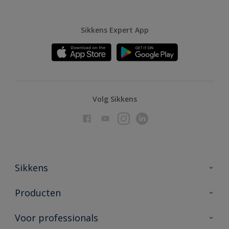
Sikkens Expert App
Volg Sikkens
Sikkens
Over Sikkens
Producten
AkzoNobel
Producten voor binnen
Voor professionals
Duurzaamheid
Producten voor buiten