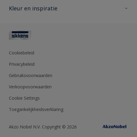
Veelgestelde vragen
Advies & service
Kleur en inspiratie
Vind je verkooppunt
Contact
Sikkens academy
Informatiebladen
Kleuren
Opdrachtgevers
Downloads
Kleurtesters
Polyfilla Pro
Kleurcollecties
Meesterhand
Kleur van het jaar
Cookiebeleid
Sikkens Center
Kleurhulpmiddelen
Privacybeleid
Kennisbank
Gebruiksvoorwaarden
Verkoopvoorwaarden
Cookie Settings
Toegankelijkheidsverklaring
Akzo Nobel N.V. Copyright © 2026