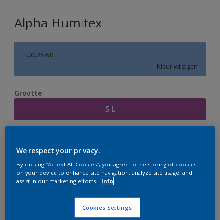
Alpha Humitex
U0.25.60
Kleur wijzigen
Grootte
5 L
Aantal
Verfcalculator
We respect your privacy.
Bereken
By clicking “Accept All Cookies”, you agree to the storing of cookies
on your device to enhance site navigation, analyze site usage, and
assist in our marketing efforts.
Info
Op dit moment is het niet mogelijk dit product online
te bestellen. Houd de website in de gaten, we werken
Cookies Settings
er hard aan om de voorraad aan te vullen.