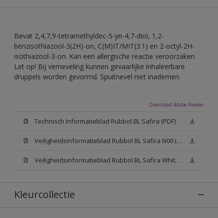
Bevat 2,4,7,9-tetramethyldec-5-yn-4,7-diol, 1,2-
benzisothiazool-3(2H)-on, C(M)IT/MIT(3:1) en 2-octyl-2H-
isothiazool-3-on. Kan een allergische reactie veroorzaken.
Let op! Bij verneveling kunnen gevaarlijke inhaleerbare
druppels worden gevormd. Spuitnevel niet inademen.
Download Adobe Reader
Technisch Informatieblad Rubbol BL Safira (PDF)
Veiligheidsinformatieblad Rubbol BL Safira N00 (MSDS)
Veiligheidsinformatieblad Rubbol BL Safira White W05 (MSDS)
Kleurcollectie