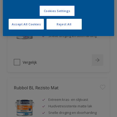
Rubbol BL Rezisto Satin
Cookies Settings
Extreem kras- en slijtvast
Accept All Cookies
Reject All
Huidvetresistente zijdeglanslak
Snelle droging en doorharding
Vergelijk
Rubbol BL Rezisto Mat
Extreem kras- en slijtvast
Huidvetresistente matte lak
Snelle droging en doorharding