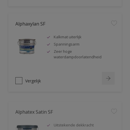
Alphaxylan SF
Kalkmat uiterlijk
Spanningsarm
Zeer hoge
waterdampdoorlatendheid
Vergelijk
Alphatex Satin SF
Uitstekende dekkracht
Zijdeglans muurverf