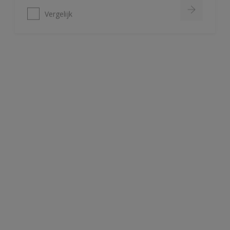
Alphatex 4SO Mat
Toepasbaar vanaf 2°C en 90 R.V.
Snel regenvast (na 20 minuten bij
20ºC)
Uitstekende bescherming
Vergelijk
Wapex 650
1 component dus zeer makkelijk
verwerkbaar