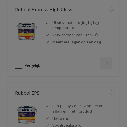
Rubbol Express High Gloss
Uitstekende droging bij lage
temperaturen
Verwerkbaar van 0 tot 20˚C
Meerdere lagen op één dag
Vergelijk
Rubbol EPS
Één-pot-systeem; gronden en
aflakken met 1 product
Halfglans
Vochtregulerend