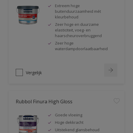
Extreem hoge
buitenduurzaamheid mét
kleurbehoud
Zeer hoge en duurzame
elasticiteit, voeg- en
haarscheuroverbruggend
Zeer hoge
waterdampdoorlaatbaarheid
Vergelijk
Rubbol Finura High Gloss
Goede vloeiing
Hoge dekkracht
Uitstekend glansbehoud