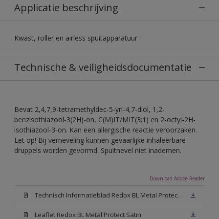
Applicatie beschrijving
Kwast, roller en airless spuitapparatuur
Technische & veiligheidsdocumentatie
Bevat 2,4,7,9-tetramethyldec-5-yn-4,7-diol, 1,2-
benzisothiazool-3(2H)-on, C(M)IT/MIT(3:1) en 2-octyl-2H-
isothiazool-3-on. Kan een allergische reactie veroorzaken.
Let op! Bij verneveling kunnen gevaarlijke inhaleerbare
druppels worden gevormd. Spuitnevel niet inademen.
Download Adobe Reader
Technisch Informatieblad Redox BL Metal Protect (PDF)
Leaflet Redox BL Metal Protect Satin