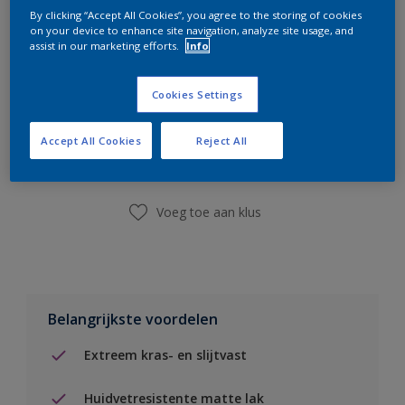
By clicking “Accept All Cookies”, you agree to the storing of cookies
on your device to enhance site navigation, analyze site usage, and
assist in our marketing efforts.
Info
Cookies Settings
Boodschappenlijst
Accept All Cookies
Reject All
Vind een winkel
Voeg toe aan klus
Belangrijkste voordelen
Extreem kras- en slijtvast
Huidvetresistente matte lak