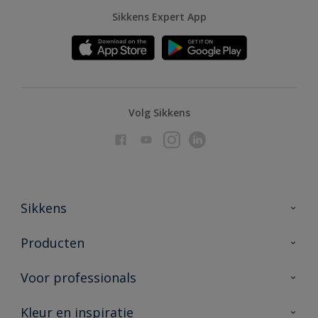
Sikkens Expert App
Volg Sikkens
Sikkens
Over Sikkens
Producten
AkzoNobel
Producten voor binnen
Voor professionals
Duurzaamheid
Producten voor buiten
Veelgestelde vragen
Advies & service
Kleur en inspiratie
Vind je verkooppunt