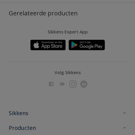
Gerelateerde producten
Sikkens Expert App
Volg Sikkens
Sikkens
Over Sikkens
Producten
AkzoNobel