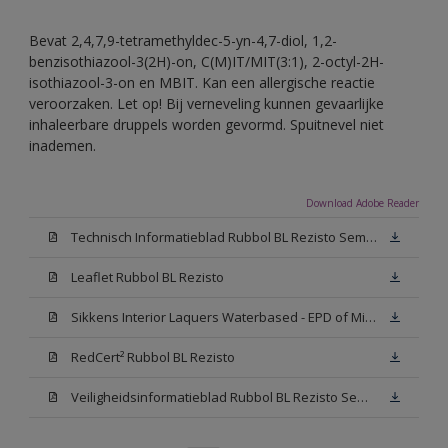
Bevat 2,4,7,9-tetramethyldec-5-yn-4,7-diol, 1,2-
benzisothiazool-3(2H)-on, C(M)IT/MIT(3:1), 2-octyl-2H-
isothiazool-3-on en MBIT. Kan een allergische reactie
veroorzaken. Let op! Bij verneveling kunnen gevaarlijke
inhaleerbare druppels worden gevormd. Spuitnevel niet
inademen.
Download Adobe Reader
Technisch Informatieblad Rubbol BL Rezisto Semi-Gloss (New Livery) (PDF)
Leaflet Rubbol BL Rezisto
Sikkens Interior Laquers Waterbased - EPD of Milieuproductverklaring
RedCert² Rubbol BL Rezisto
Veiligheidsinformatieblad Rubbol BL Rezisto Semi-Gloss N00 (MSDS)