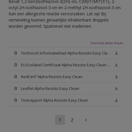
Bevat 1,2-benzisothiazool-3(2H)-on, C(M)IT/MIT(3:1), 2-
octyl-2H-isothiazool-3-on en 2-methyl-2H-isothiazool-3-on.
Kan een allergische reactie veroorzaken. Let op! Bij
verneveling kunnen gevaarlijke inhaleerbare druppels
worden gevormd. Spuitnevel niet inademen.
Download Adobe Reader
Technisch Informatieblad Alpha Rezisto Easy Clean (PDF)
EU Ecolabel Certificaat Alpha Rezisto Easy Clean Mat
RedCert² Alpha Rezisto Easy Clean
Leaflet Alpha Rezisto Easy Clean
Testrapport Alpha Rezisto Easy Clean
1
2