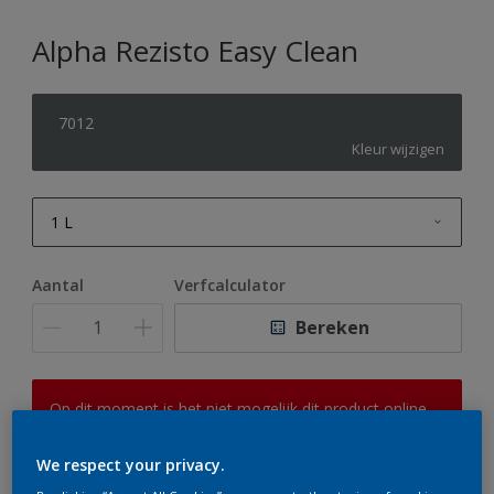
Alpha Rezisto Easy Clean
7012
Kleur wijzigen
1 L
1 L
Aantal
Verfcalculator
2,5 L
Bereken
5 L
10 L
Op dit moment is het niet mogelijk dit product online
te bestellen. Houd de website in de gaten, we werken
er hard aan om de voorraad aan te vullen.
We respect your privacy.