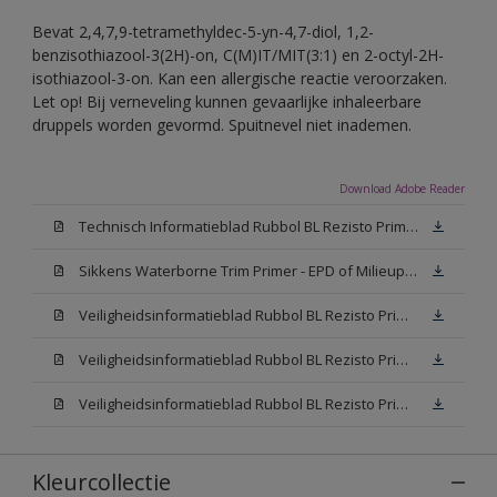
Bevat 2,4,7,9-tetramethyldec-5-yn-4,7-diol, 1,2-
benzisothiazool-3(2H)-on, C(M)IT/MIT(3:1) en 2-octyl-2H-
isothiazool-3-on. Kan een allergische reactie veroorzaken.
Let op! Bij verneveling kunnen gevaarlijke inhaleerbare
druppels worden gevormd. Spuitnevel niet inademen.
Download Adobe Reader
Technisch Informatieblad Rubbol BL Rezisto Primer (New Livery) (PDF)
Sikkens Waterborne Trim Primer - EPD of Milieuproductverklaring
Veiligheidsinformatieblad Rubbol BL Rezisto Primer N00 (MSDS)
Veiligheidsinformatieblad Rubbol BL Rezisto Primer White (MSDS)
Veiligheidsinformatieblad Rubbol BL Rezisto Primer W05 (MSDS)
Kleurcollectie