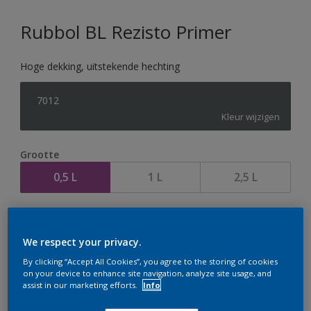
Rubbol BL Rezisto Primer
Hoge dekking, uitstekende hechting
7012
Kleur wijzigen
Grootte
0,5 L
1 L
2,5 L
Aantal
We respect your privacy.
By clicking “Accept All Cookies”, you agree to the storing of cookies
on your device to enhance site navigation, analyze site usage, and
assist in our marketing efforts.
Info
Op dit moment is het niet mogelijk dit product online
te bestellen. Houd de website in de gaten, we werken