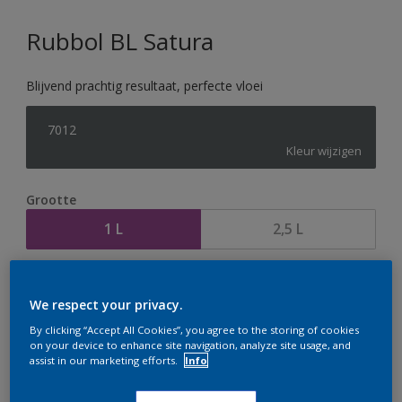
Rubbol BL Satura
Blijvend prachtig resultaat, perfecte vloei
7012
Kleur wijzigen
Grootte
1 L
2,5 L
Aantal
Verfcalculator
We respect your privacy.
Bereken
By clicking “Accept All Cookies”, you agree to the storing of cookies
on your device to enhance site navigation, analyze site usage, and
assist in our marketing efforts.
Info
Op dit moment is het niet mogelijk dit product online
te bestellen. Houd de website in de gaten, we werken