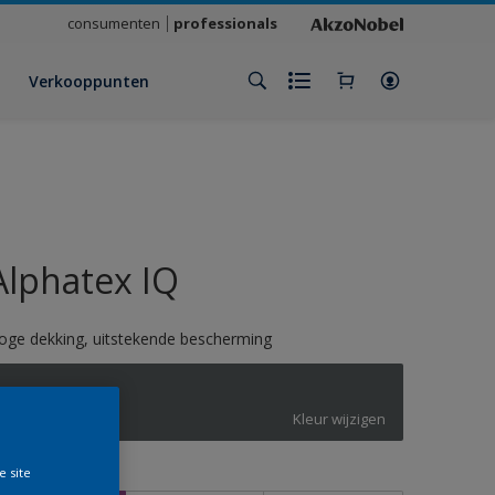
consumenten
professionals
Verkooppunten
Alphatex IQ
oge dekking, uitstekende bescherming
7012
Kleur wijzigen
e site
rootte