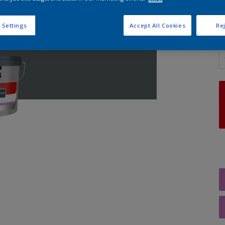
 Settings
Accept All Cookies
Rej
A