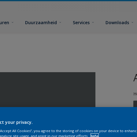
euren
Duurzaamheid
Services
Downloads
H
ct your privacy.
 “Accept All Cookies”, you agree to the storing of cookies on your device to enhanc
G
analyze site usage, and assist in our marketing efforts.
Info