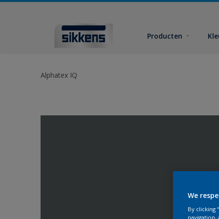
Producten
Kl
Alphatex IQ
We respe
By clicking
navigation, 