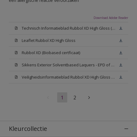
een allergische reactie veroorzaken
Download Adobe Reader
Technisch Informatieblad Rubbol XD High Gloss (PDF)
Leaflet Rubbol XD High Gloss
Rubbol XD (Biobased certficaat)
Sikkens Exterior Solventbased Laquers - EPD of Milieuproductverklaring
Veiligheidsinformatieblad Rubbol XD High Gloss White W05 (MSDS)
1
2
Kleurcollectie