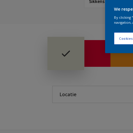
Sikkens 5051
We respe
Sikkens
By clicking
navigation, 
Cookies
Sikkens Colour Future
Sikkens Modern Klassi
Sikkens 5051
Sikkens Alpha 501 Exte
Sikkens ACC naar RAL
Locatie
Sikkens Kleurselectie K
Sikkens Kleurselectie G
Binnen
Buiten
Sikkens Kleurselectie W