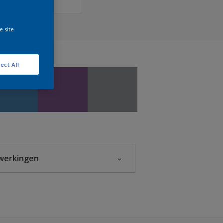
e site
ect All
werkingen
Glanzend
Halfglans