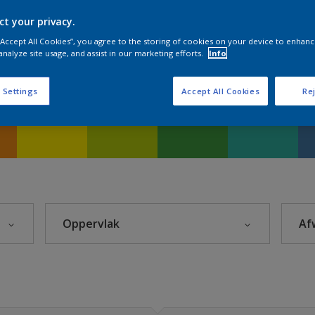
ct your privacy.
 “Accept All Cookies”, you agree to the storing of cookies on your device to enhanc
analyze site usage, and assist in our marketing efforts.
Info
Sikkens Kleuren van het Jaar 2026 - The Rhythm of Blues
 Settings
Accept All Cookies
Rej
s 2025
eke Kleuren
rior
Oppervlak
Af
leuren
rijzen
Beton
Hout
itten