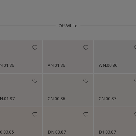
Kunststof
s 2024
Metaal
s 2023
Steenachtig
Off-White
s 2022
Niet van toepassing
s 2021
s 2019
N.01.86
AN.01.86
WN.00.86
s 2018
N.01.87
CN.00.86
CN.00.87
0.03.85
DN.03.87
D1.03.87