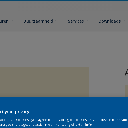
euren
Duurzaamheid
Services
Downloads
ct your privacy.
G
 “Accept All Cookies”, you agree to the storing of cookies on your device to enhanc
analyze site usage, and assist in our marketing efforts.
Info