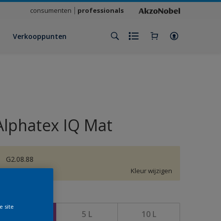
consumenten
professionals
Verkooppunten
Alphatex IQ Mat
G2.08.88
Kleur wijzigen
rootte
e site
1 L
5 L
10 L