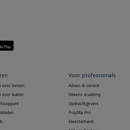
ten
Voor professionals
 voor binnen
Advies & service
 voor buiten
Sikkens academy
erkooppunt
Opdrachtgevers
ebladen
Polyfilla Pro
ds
Meesterhand