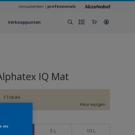
consumenten
professionals
Verkooppunten
Alphatex IQ Mat
F7.06.84
Kleur wijzigen
rootte
e site
1 L
5 L
10 L