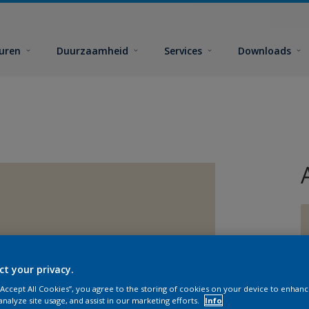
euren
Duurzaamheid
Services
Downloads
ct your privacy.
G
 “Accept All Cookies”, you agree to the storing of cookies on your device to enhanc
analyze site usage, and assist in our marketing efforts.
Info