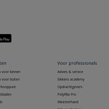
ten
Voor professionals
 voor binnen
Advies & service
 voor buiten
Sikkens academy
erkooppunt
Opdrachtgevers
ebladen
Polyfilla Pro
ds
Meesterhand