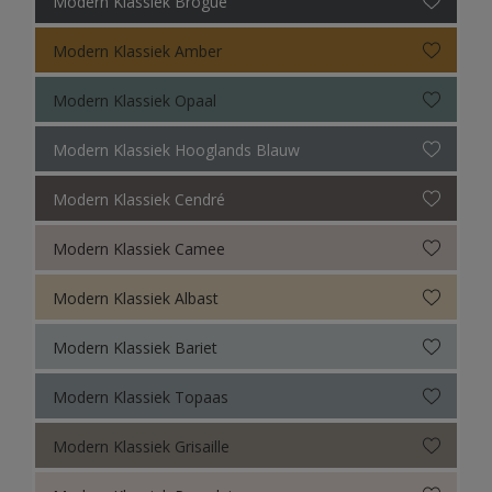
Modern Klassiek Brogue
Sikkens Colour Futures 2022
Sikkens Colour Futures 2021
Modern Klassiek Amber
Sikkens Colour Futures 2019
Modern Klassiek Opaal
Sikkens Colour Futures 2018
Modern Klassiek Hooglands Blauw
Modern Klassiek Cendré
Modern Klassiek Camee
Modern Klassiek Albast
Modern Klassiek Bariet
Modern Klassiek Topaas
Modern Klassiek Grisaille