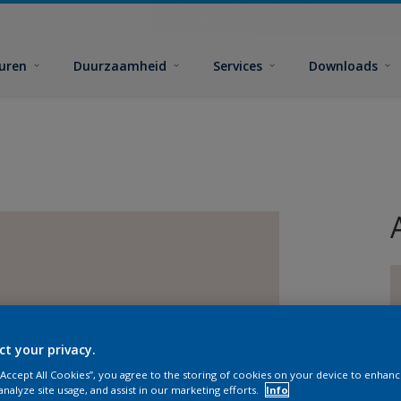
euren
Duurzaamheid
Services
Downloads
ct your privacy.
G
 “Accept All Cookies”, you agree to the storing of cookies on your device to enhanc
analyze site usage, and assist in our marketing efforts.
Info