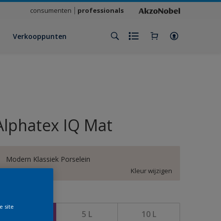
consumenten
professionals
Verkooppunten
Alphatex IQ Mat
Modern Klassiek Porselein
Kleur wijzigen
rootte
e site
1 L
5 L
10 L