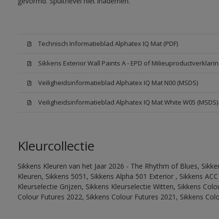
gevormd. Spuitnevel niet inademen.
Technisch Informatieblad Alphatex IQ Mat (PDF)
Sikkens Exterior Wall Paints A - EPD of Milieuproductverklarin
Veiligheidsinformatieblad Alphatex IQ Mat N00 (MSDS)
Veiligheidsinformatieblad Alphatex IQ Mat White W05 (MSDS)
Kleurcollectie
Sikkens Kleuren van het Jaar 2026 - The Rhythm of Blues, Sikk
Kleuren, Sikkens 5051, Sikkens Alpha 501 Exterior , Sikkens ACC
Kleurselectie Grijzen, Sikkens Kleurselectie Witten, Sikkens Col
Colour Futures 2022, Sikkens Colour Futures 2021, Sikkens Col