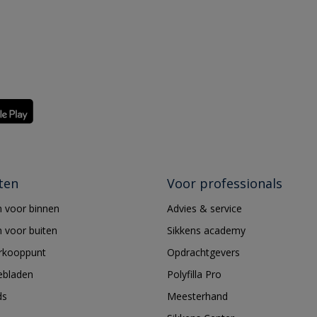
ten
Voor professionals
 voor binnen
Advies & service
 voor buiten
Sikkens academy
erkooppunt
Opdrachtgevers
ebladen
Polyfilla Pro
ds
Meesterhand