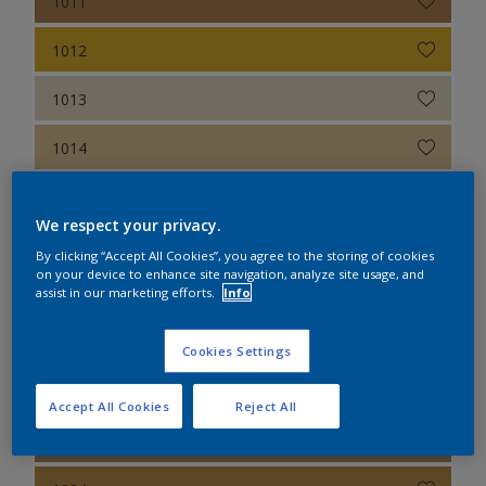
1011
Sikkens Colour Futures 2022
Sikkens Colour Futures 2021
1012
Sikkens Colour Futures 2019
1013
Sikkens Colour Futures 2018
1014
1015
We respect your privacy.
1016
By clicking “Accept All Cookies”, you agree to the storing of cookies
on your device to enhance site navigation, analyze site usage, and
1017
assist in our marketing efforts.
Info
1018
Cookies Settings
1019
Accept All Cookies
Reject All
1020