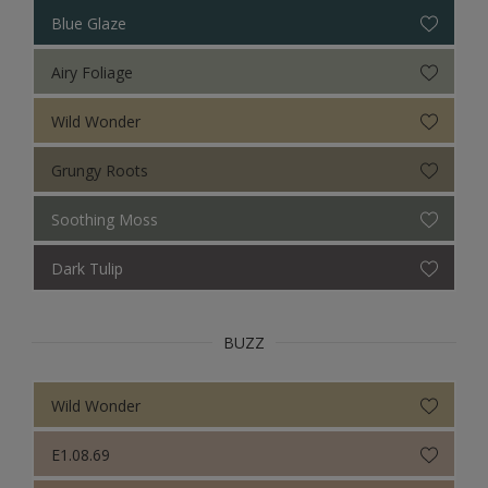
Sikkens Colour Futures 2022
Blue Glaze
Sikkens Colour Futures 2021
Airy Foliage
Sikkens Colour Futures 2019
Wild Wonder
Sikkens Colour Futures 2018
Grungy Roots
Soothing Moss
Dark Tulip
BUZZ
Wild Wonder
E1.08.69