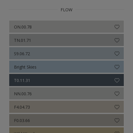
FLOW
ON.00.78
TN.01.71
S9.06.72
Bright Skies
T0.11.31
NN.00.76
F4.04.73
F0.03.66