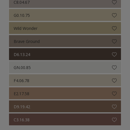
C8.04.67
G0.10.75
Wild Wonder
Brave Ground
D6.13.24
GN.00.85
F4.06.78
E2.17.58
D9.19.42
C3.16.38