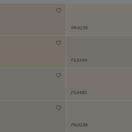
Niet van toepassing
s 2024
s 2023
EN.02.90
s 2022
s 2021
s 2019
F2.03.84
s 2018
F5.04.85
FN.02.88