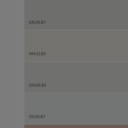
GN.00.81
HN.02.85
ON.00.83
SN.00.87