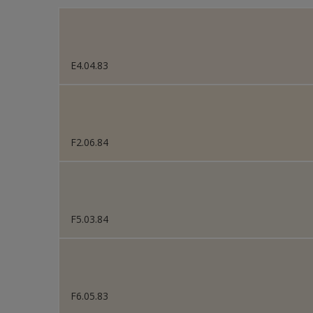
Sikkens Colour Future
Sikkens Colour Future
E4.04.83
Sikkens Colour Future
Sikkens Colour Future
Sikkens Colour Future
F2.06.84
Sikkens Colour Future
F5.03.84
F6.05.83