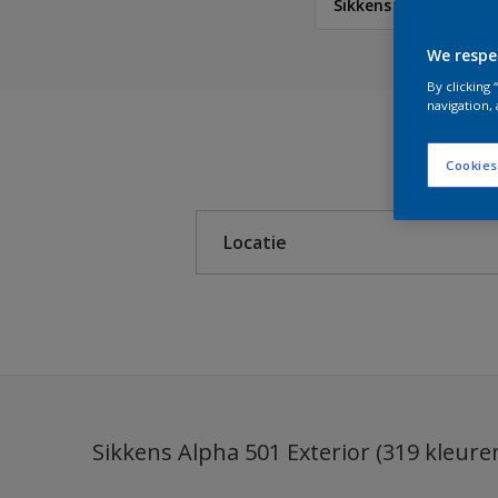
Sikkens Alpha 501 Ex
We respe
Sikkens
By clicking
navigation, 
Sikkens Colour Future
Cookies
Sikkens Modern Klassi
Locatie
Sikkens 5051
Sikkens Alpha 501 Exte
Binnen
Sikkens ACC naar RAL
Buiten
Sikkens Kleurselectie K
Sikkens Kleurselectie G
Sikkens Alpha 501 Exterior (319 kleure
Sikkens Kleurselectie W