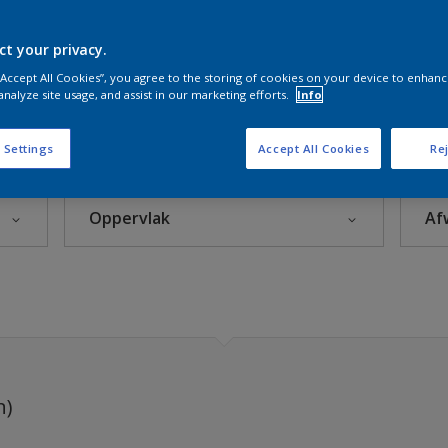
terior
ct your privacy.
 “Accept All Cookies”, you agree to the storing of cookies on your device to enhanc
Sikkens Kleuren van het Jaar 2026 - The Rhythm of Blues
analyze site usage, and assist in our marketing efforts.
Info
s 2025
 Settings
Accept All Cookies
Rej
eke Kleuren
Oppervlak
Af
rior
Beton
Hout
leuren
Kunststof
rijzen
Metaal
n)
Steenachtig
itten