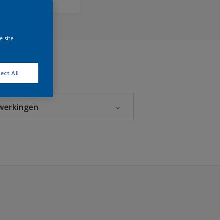
e site
ect All
werkingen
Glanzend
Halfglans
Hoogglans
Mat
Zijdeglans