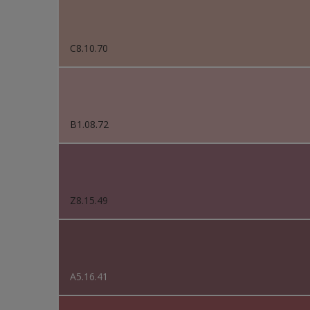
C8.10.70
B1.08.72
Z8.15.49
A5.16.41