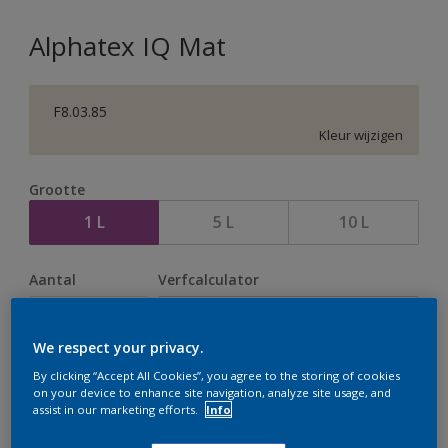
Alphatex IQ Mat
F8.03.85
Kleur wijzigen
Grootte
1 L
5 L
10 L
Aantal
Verfcalculator
Bereken
We respect your privacy.
By clicking “Accept All Cookies”, you agree to the storing of cookies
Op dit moment is het niet mogelijk dit product online
on your device to enhance site navigation, analyze site usage, and
assist in our marketing efforts.
Info
te bestellen. Houd de website in de gaten, we werken
er hard aan om de voorraad aan te vullen.