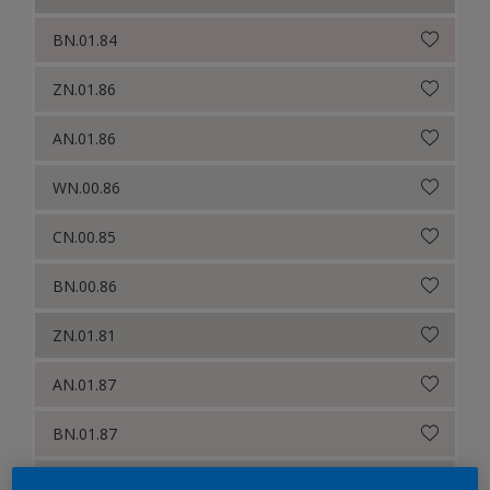
Sikkens 200 Kleuren voor het Interieur
BN.01.84
Sikkens Erkende Kleuren (Painters)
ZN.01.86
Sikkens Van Gogh Collectie kleuren
Sikkens Colour Futures 2024
AN.01.86
Sikkens Colour Futures 2023
WN.00.86
Sikkens Colour Futures 2022
CN.00.85
Sikkens Colour Futures 2021
BN.00.86
Sikkens Colour Futures 2019
ZN.01.81
Sikkens Colour Futures 2018
AN.01.87
BN.01.87
CN.00.86