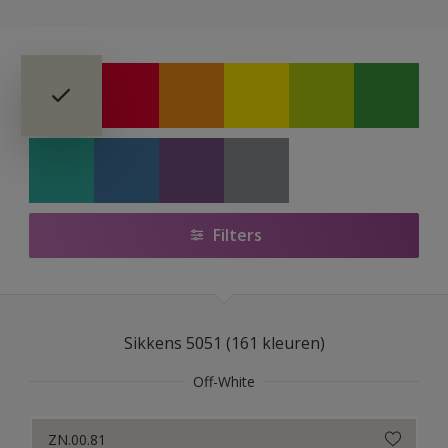
Sikkens Colour Futures 2025
Sikkens RIJKS Kleuren
Sikkens Authentieke Kleuren
Sikkens Modern Klassieke Kleuren
Sikkens 5051
Filters
Sikkens ACC naar RAL
Sikkens Kleurselectie Kleuren
Sikkens Kleurselectie Grijzen
Sikkens 5051 (161 kleuren)
Sikkens Kleurselectie Witten
Off-White
Sikkens Gezondheidszorg
ZN.00.81