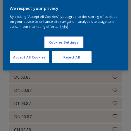
We respect your privacy.
CN.00.87
By clicking “Accept All Cookies”, you agree to the storing of cookies
on your device to enhance site navigation, analyze site usage, and
CN.01.85
assist in our marketing efforts.
Info
CN.00.88
Cookies Settings
D0.03.83
Accept All Cookies
Reject All
ZN.00.87
D0.03.85
DN.03.87
D1.03.87
DN.00.87
CN.02.88