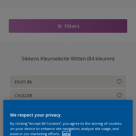
Sikkens Colour Futures 2025
Sikkens RIJKS Kleuren
Filters
Sikkens Authentieke Kleuren
Sikkens Modern Klassieke Kleuren
Sikkens Kleurselectie Witten (84 kleuren)
Sikkens 5051
Sikkens ACC naar RAL
EN.01.86
Sikkens Kleurselectie Kleuren
CN.02.88
Sikkens Kleurselectie Grijzen
CN.01.90
Sikkens Kleurselectie Witten
We respect your privacy.
EN.02.90
Sikkens Gezondheidszorg
By clicking “Accept All Cookies”, you agree to the storing of cookies
on your device to enhance site navigation, analyze site usage, and
assist in our marketing efforts.
Info