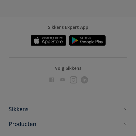
Sikkens Expert App
Volg Sikkens
Sikkens
Over Sikkens
Producten
AkzoNobel
Producten voor binnen