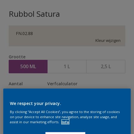
Rubbol Satura
FN.02.88
Kleur wijzigen
Grootte
500 ML
1 L
2,5 L
Aantal
Verfcalculator
Bereken
We respect your privacy.
By clicking “Accept All Cookies”, you agree to the storing of cookies
Op dit moment is het niet mogelijk dit product online
on your device to enhance site navigation, analyze site usage, and
assist in our marketing efforts.
Info
te bestellen. Houd de website in de gaten, we werken
er hard aan om de voorraad aan te vullen.