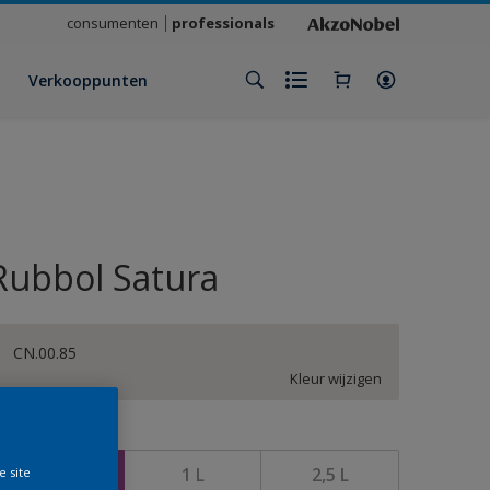
consumenten
professionals
Verkooppunten
Rubbol Satura
CN.00.85
Kleur wijzigen
rootte
500 ML
1 L
2,5 L
e site