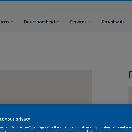
euren
Duurzaamheid
Services
Downloads
G
ct your privacy.
 “Accept All Cookies”, you agree to the storing of cookies on your device to enhanc