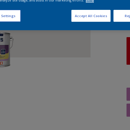
analyze site usage, and assist in our marketing efforts.
Info
A
 Settings
Accept All Cookies
Rej