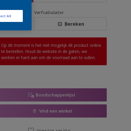
antal
Verfcalculator
ect All
Bereken
Op dit moment is het niet mogelijk dit product online
te bestellen. Houd de website in de gaten, we
werken er hard aan om de voorraad aan te vullen.
Boodschappenlijst
Vind een winkel
Voeg toe aan klus