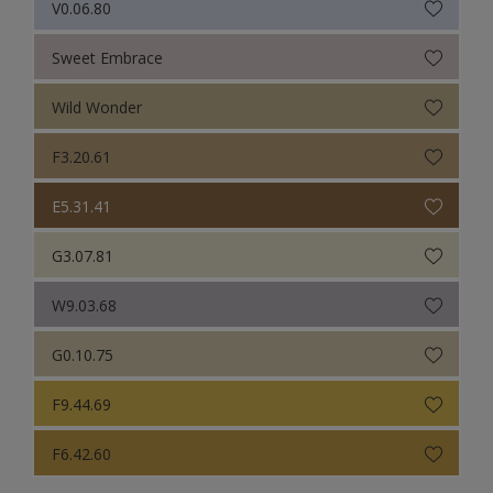
V0.06.80
Sweet Embrace
Wild Wonder
F3.20.61
E5.31.41
G3.07.81
W9.03.68
G0.10.75
F9.44.69
F6.42.60