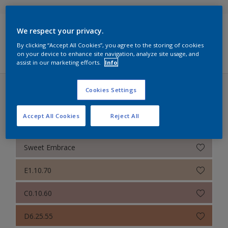
Sikkens Colour Futures 2025
We respect your privacy.
Sikkens RIJKS Kleuren
Filters
By clicking “Accept All Cookies”, you agree to the storing of cookies
on your device to enhance site navigation, analyze site usage, and
Sikkens Authentieke Kleuren
assist in our marketing efforts.
Info
Sikkens Modern Klassieke Kleuren
Cookies Settings
Sikkens Colour Futures 2024 (31 kleuren)
Sikkens 5051
Accept All Cookies
Reject All
Een warm kleurverhaal
Sikkens ACC naar RAL
Sikkens Kleurselectie Kleuren
Sweet Embrace
Sikkens Kleurselectie Grijzen
E1.10.70
Sikkens Kleurselectie Witten
C0.10.60
Sikkens Gezondheidszorg
D6.25.55