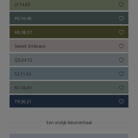
J3.14.63
P0.10.40
H0.38.37
Sweet Embrace
Q5.04.72
S2.11.63
N1.06.61
T9.26.21
Een vrolijk kleurverhaal