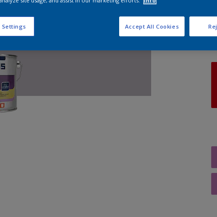
analyze site usage, and assist in our marketing efforts.
Info
A
 Settings
Accept All Cookies
Rej