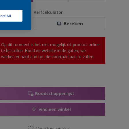
antal
Verfcalculator
ect All
Bereken
Op dit moment is het niet mogelijk dit product online
te bestellen. Houd de website in de gaten, we
werken er hard aan om de voorraad aan te vullen.
Boodschappenlijst
Vind een winkel
Voeg toe aan klus