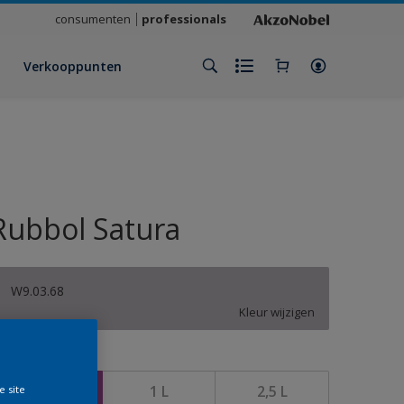
consumenten
professionals
Verkooppunten
Rubbol Satura
W9.03.68
Kleur wijzigen
rootte
500 ML
1 L
2,5 L
e site