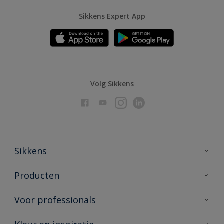
Sikkens Expert App
Volg Sikkens
Sikkens
Over Sikkens
Producten
AkzoNobel
Producten voor binnen
Voor professionals
Duurzaamheid
Producten voor buiten
Veelgestelde vragen
Advies & service