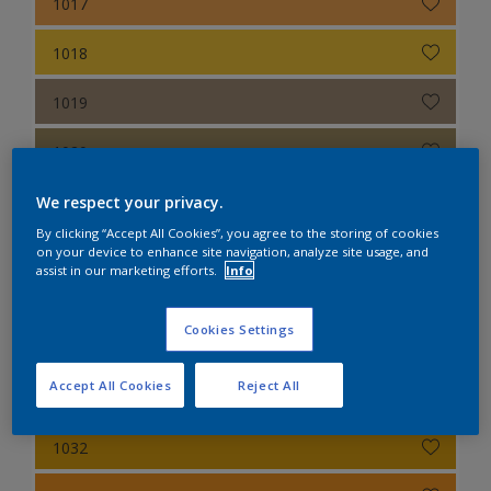
1017
1018
1019
1020
1021
We respect your privacy.
By clicking “Accept All Cookies”, you agree to the storing of cookies
1023
on your device to enhance site navigation, analyze site usage, and
assist in our marketing efforts.
Info
1024
Cookies Settings
1027
Accept All Cookies
Reject All
1028
1032