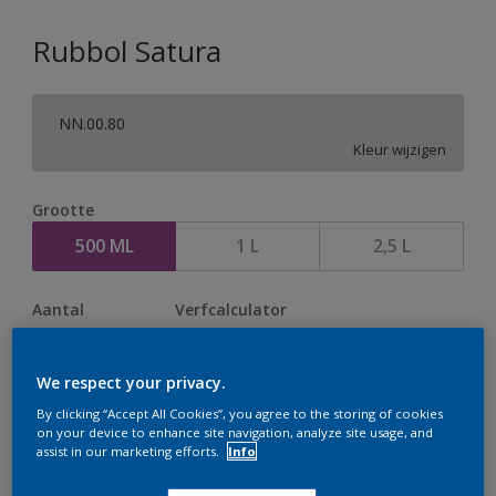
Rubbol Satura
NN.00.80
Kleur wijzigen
Grootte
500 ML
1 L
2,5 L
Aantal
Verfcalculator
Bereken
We respect your privacy.
By clicking “Accept All Cookies”, you agree to the storing of cookies
Op dit moment is het niet mogelijk dit product online
on your device to enhance site navigation, analyze site usage, and
assist in our marketing efforts.
Info
te bestellen. Houd de website in de gaten, we werken
er hard aan om de voorraad aan te vullen.