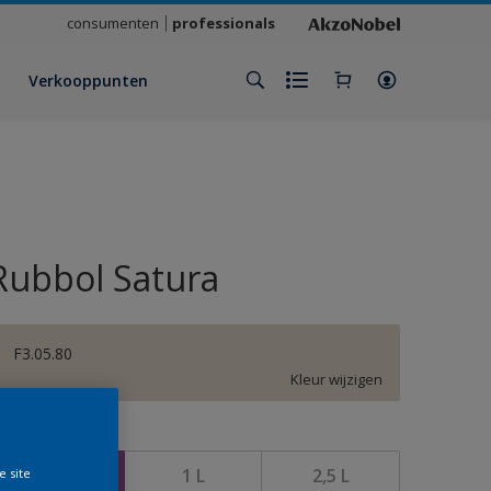
consumenten
professionals
Verkooppunten
Rubbol Satura
F3.05.80
Kleur wijzigen
rootte
500 ML
1 L
2,5 L
e site