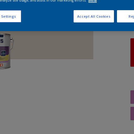
analyze site usage, and assist in our marketing efforts.
Info
A
 Settings
Accept All Cookies
Rej