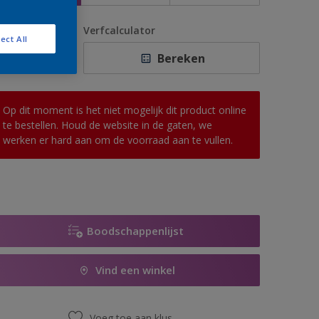
antal
Verfcalculator
ect All
Bereken
Op dit moment is het niet mogelijk dit product online
te bestellen. Houd de website in de gaten, we
werken er hard aan om de voorraad aan te vullen.
Boodschappenlijst
Vind een winkel
Voeg toe aan klus