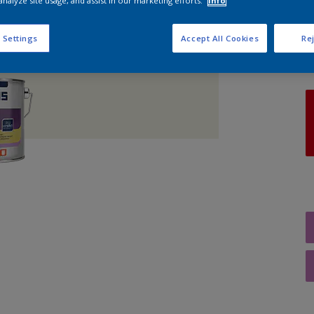
analyze site usage, and assist in our marketing efforts.
Info
A
 Settings
Accept All Cookies
Rej