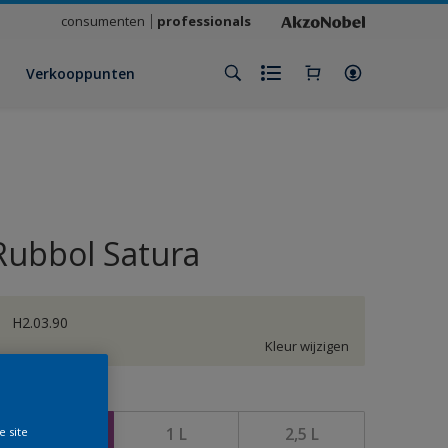
consumenten
professionals
Verkooppunten
Rubbol Satura
H2.03.90
Kleur wijzigen
rootte
500 ML
1 L
2,5 L
e site