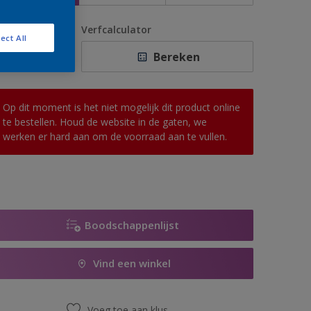
antal
Verfcalculator
ect All
Bereken
Op dit moment is het niet mogelijk dit product online
te bestellen. Houd de website in de gaten, we
werken er hard aan om de voorraad aan te vullen.
Boodschappenlijst
Vind een winkel
Voeg toe aan klus