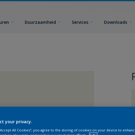
euren
Duurzaamheid
Services
Downloads
G
ct your privacy.
 “Accept All Cookies”, you agree to the storing of cookies on your device to enhanc