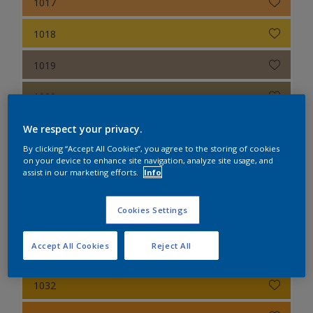
1017
1018
1019
1020
1021
We respect your privacy.
By clicking “Accept All Cookies”, you agree to the storing of cookies
1023
on your device to enhance site navigation, analyze site usage, and
assist in our marketing efforts.
Info
1024
Cookies Settings
1027
Accept All Cookies
Reject All
1028
1032