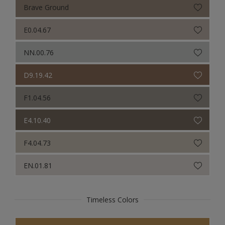
Brave Ground
E0.04.67
NN.00.76
D9.19.42
F1.04.56
E4.10.40
F4.04.73
EN.01.81
Timeless Colors