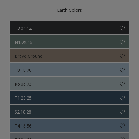
Earth Colors
T3.04.12
N1.09.46
Brave Ground
T0.10.70
R6.06.73
T1.23.25
S2.18.28
T4.16.56