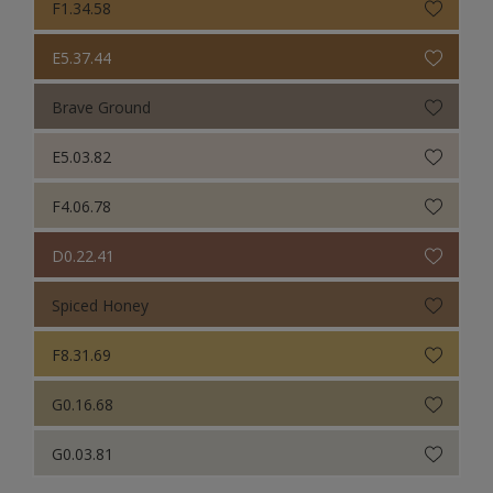
F1.34.58
E5.37.44
Brave Ground
E5.03.82
F4.06.78
D0.22.41
Spiced Honey
F8.31.69
G0.16.68
G0.03.81